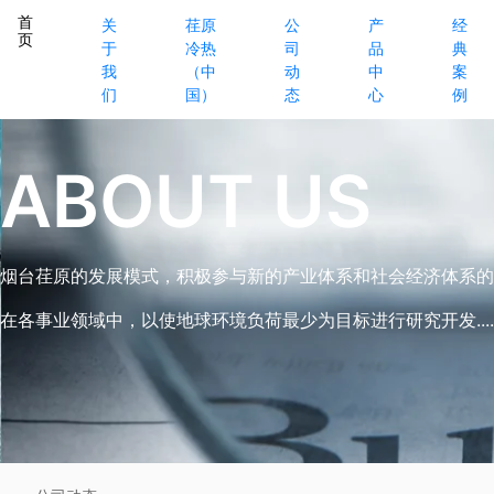
首
关
荏原
公
产
经
页
于
冷热
司
品
典
我
（中
动
中
案
们
国）
态
心
例
ABOUT US
烟台荏原的发展模式，积极参与新的产业体系和社会经济体系的
在各事业领域中，以使地球环境负荷最少为目标进行研究开发.....