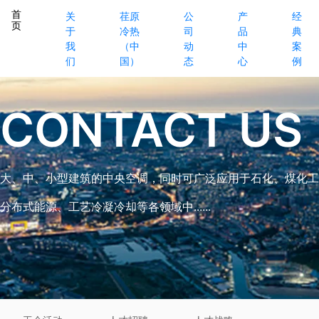
首
关
荏原
公
产
经
页
于
冷热
司
品
典
我
（中
动
中
案
们
国）
态
心
例
CONTACT US
大、中、小型建筑的中央空调，同时可广泛应用于石化、煤化工
分布式能源、工艺冷凝冷却等各领域中......