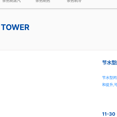
余热制蒸汽
余热制热
余热制冷
G TOWER
节水型
节水型闭
和提升,
单位国内
16%、
11-30