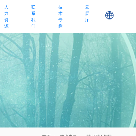
人
联
技
云
力
系
术
展
资
我
专
厅
源
们
栏