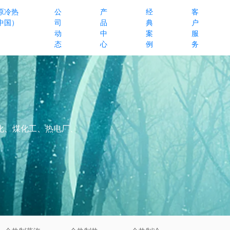
原冷热
公
产
经
客
中国）
司
品
典
户
动
中
案
服
态
心
例
务
化、煤化工、热电厂、