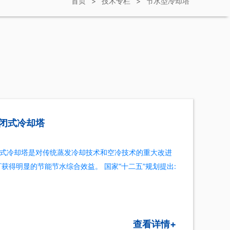
首页
>
技术专栏
>
节水型冷却塔
闭式冷却塔
式冷却塔是对传统蒸发冷却技术和空冷技术的重大改进
可获得明显的节能节水综合效益。 国家“十二五”规划提出:
生产总值能源消耗和单位工业增加值用水量分别降低
30%,平均年节能节水目标
查看详情+