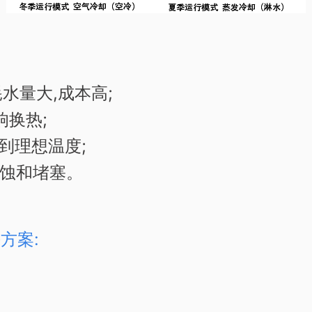
水量大,成本高;
换热;
到理想温度;
蚀和堵塞。
方案: