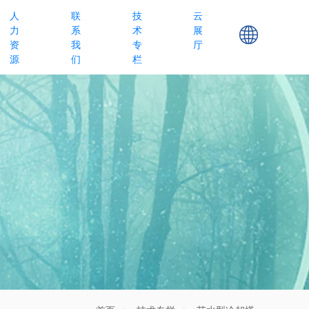
人
联
技
云
力
系
术
展
资
我
专
厅
源
们
栏