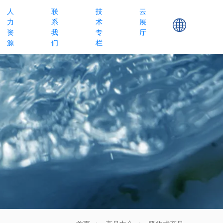
人
联
技
云
力
系
术
展
资
我
专
厅
源
们
栏