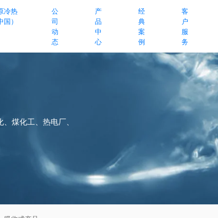
原冷热
公
产
经
客
中国）
司
品
典
户
动
中
案
服
态
心
例
务
化、煤化工、热电厂、