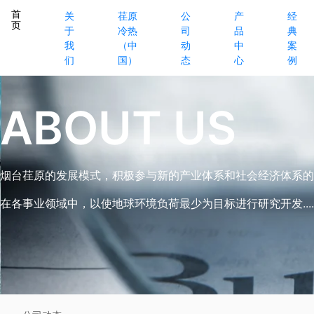
首
关
荏原
公
产
经
页
于
冷热
司
品
典
我
（中
动
中
案
们
国）
态
心
例
ABOUT US
烟台荏原的发展模式，积极参与新的产业体系和社会经济体系的
在各事业领域中，以使地球环境负荷最少为目标进行研究开发.....