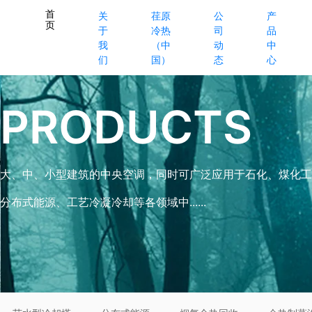
首
关
荏原
公
产
页
于
冷热
司
品
我
（中
动
中
们
国）
态
心
PRODUCTS
大、中、小型建筑的中央空调，同时可广泛应用于石化、煤化工
分布式能源、工艺冷凝冷却等各领域中......