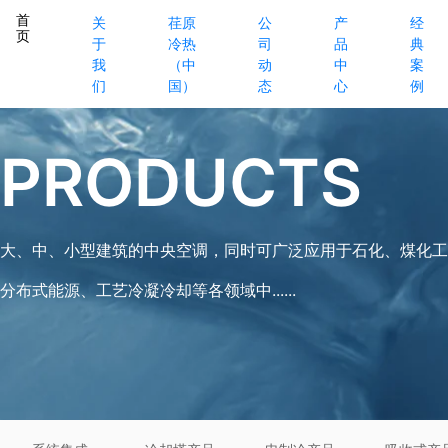
首
关
荏原
公
产
经
页
于
冷热
司
品
典
我
（中
动
中
案
们
国）
态
心
例
PRODUCTS
大、中、小型建筑的中央空调，同时可广泛应用于石化、煤化工
分布式能源、工艺冷凝冷却等各领域中......