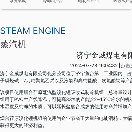
系统集成
冷却塔产品
电制冷产品
吸收式产
STEAM ENGINE
蒸汽机
济宁金威煤电有
2024-07-28 16:04:32
|
点击
济宁金威煤电有限公司化分公司位于济宁鱼台第二工业园内，占
子膜烧碱、7万吨聚氯乙烯以及液氯和高纯盐酸、次氯酸钠等产
该项目使用烟台荏原蒸汽型溴化锂吸收式制冷机组，总冷量设计64
组用于PVC生产线降温，可提高33%的产能;22~15℃冷水
水温度及纯净的水质，可以延长盐酸合成炉的使用寿命并增加产
烟台荏原溴化锂机组的使用为企业节省了大量的电能消耗，大幅
获得更大的经济利益。